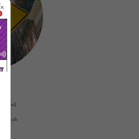
ETY
SSM
arjeta)
 Spanish
0.8