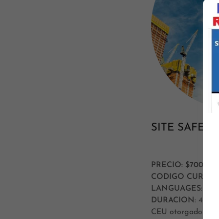
SITE SAFET
PRECIO: $700.00 (i
CODIGO CURSO
S
LANGUAGES:
Eng
DURACION
: 40 H
CEU otorgados al fi