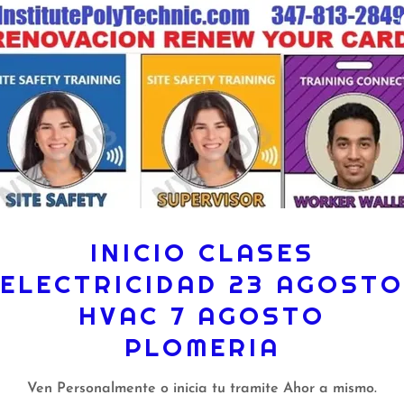
Y MANAGER
8 HOUR SITE SAF
INICIO CLASES
ACTUALIZACION 
ELECTRICIDAD 23 AGOSTO
ncluye tarjeta)
PRECIO: $250.00 (incluye t
HVAC 7 AGOSTO
AF-101
CODIGO CURSO
SAF-202
PLOMERIA
lish and Spanish
LANGUAGES:
English and
oras
DURACION
: 8 Horas
Ven Personalmente o inicia tu tramite Ahor a mismo.
nalizar: 4.0
CEU otorgados al finalizar: 