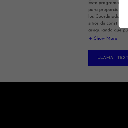
Este programa de 
para proporcionar 
los Coordinadores,
sitios de construcc
asegurando que pu
Show More
LLAMA - TEX