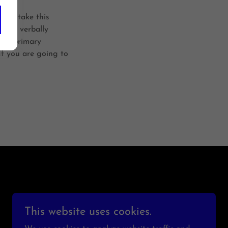
d to take this
le to verbally
 in primary
If you are going to
This website uses cookies.