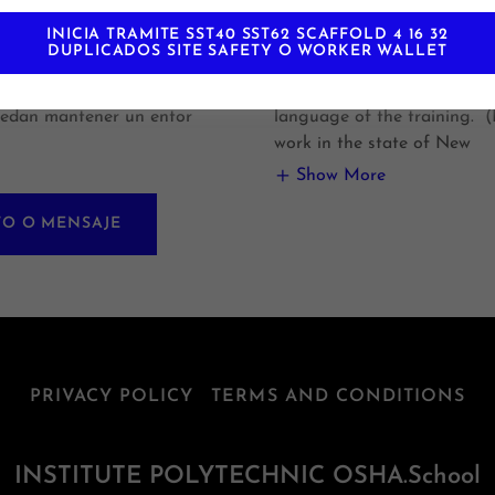
40 horas está diseñado
Prerequisites
INICIA TRAMITE SST40 SST62 SCAFFOLD 4 16 32
una formación integral a
No prerequisites are require
DUPLICADOS SITE SAFETY O WORKER WALLET
 Gerentes de seguridad en
course. Students must be ab
ión y Superintendentes
communicate with instructor
edan mantener un entor
language of the training. (
work in the state of New
Show More
TO O MENSAJE
PRIVACY POLICY
TERMS AND CONDITIONS
INSTITUTE POLYTECHNIC OSHA.School